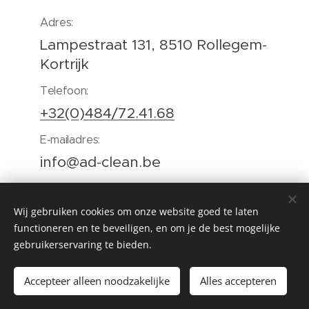
Adres:
Lampestraat 131, 8510 Rollegem-
Kortrijk
Telefoon:
+32(0)484/72.41.68
E-mailadres:
info@ad-clean.be
Wij gebruiken cookies om onze website goed te laten
functioneren en te beveiligen, en om je de best mogelijke
gebruikerservaring te bieden.
©AD-clean , Lampestraat 131,8510 Rollegem-Kortrijk
BE 0895.283.571
Accepteer alleen noodzakelijke
Alles accepteren
Cookies